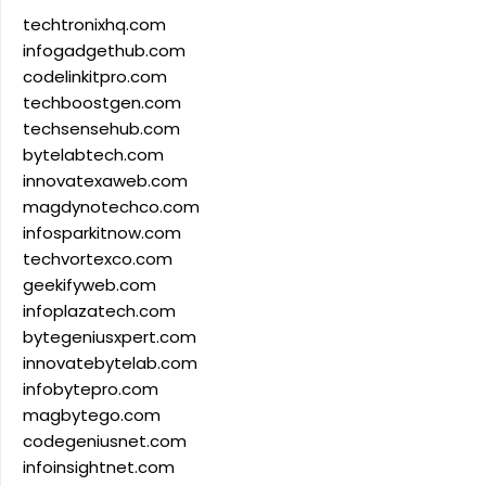
techtronixhq.com
infogadgethub.com
codelinkitpro.com
techboostgen.com
techsensehub.com
bytelabtech.com
innovatexaweb.com
magdynotechco.com
infosparkitnow.com
techvortexco.com
geekifyweb.com
infoplazatech.com
bytegeniusxpert.com
innovatebytelab.com
infobytepro.com
magbytego.com
codegeniusnet.com
infoinsightnet.com