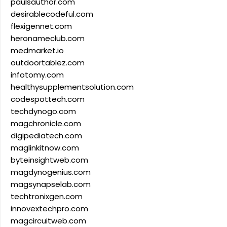
paulsauthor.com
desirablecodeful.com
flexigennet.com
heronameclub.com
medmarket.io
outdoortablez.com
infotomy.com
healthysupplementsolution.com
codespottech.com
techdynogo.com
magchronicle.com
digipediatech.com
maglinkitnow.com
byteinsightweb.com
magdynogenius.com
magsynapselab.com
techtronixgen.com
innovextechpro.com
magcircuitweb.com