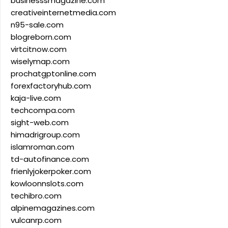
businesssmagazine.com
creativeinternetmedia.com
n95-sale.com
blogreborn.com
virtcitnow.com
wiselymap.com
prochatgptonline.com
forexfactoryhub.com
kaja-live.com
techcompa.com
sight-web.com
himadrigroup.com
islamroman.com
td-autofinance.com
frienlyjokerpoker.com
kowloonnslots.com
techibro.com
alpinemagazines.com
vulcanrp.com