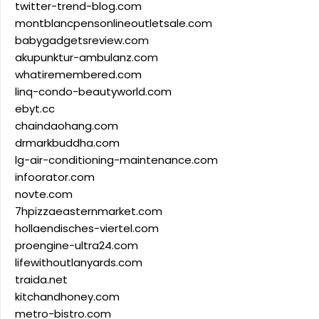
twitter-trend-blog.com
montblancpensonlineoutletsale.com
babygadgetsreview.com
akupunktur-ambulanz.com
whatiremembered.com
linq-condo-beautyworld.com
ebyt.cc
chaindaohang.com
drmarkbuddha.com
lg-air-conditioning-maintenance.com
infoorator.com
novte.com
7hpizzaeasternmarket.com
hollaendisches-viertel.com
proengine-ultra24.com
lifewithoutlanyards.com
traida.net
kitchandhoney.com
metro-bistro.com