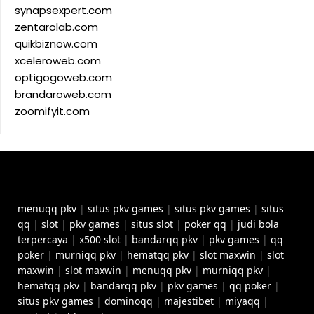
synapsexpert.com
zentarolab.com
quikbiznow.com
xceleroweb.com
optigogoweb.com
brandaroweb.com
zoomifyit.com
menuqq pkv
|
situs pkv games
|
situs pkv games
|
situs
qq
|
slot
|
pkv games
|
situs slot
|
poker qq
|
judi bola
terpercaya
|
x500 slot
|
bandarqq pkv
|
pkv games
|
qq
poker
|
murniqq pkv
|
hematqq pkv
|
slot maxwin
|
slot
maxwin
|
slot maxwin
|
menuqq pkv
|
murniqq pkv
|
hematqq pkv
|
bandarqq pkv
|
pkv games
|
qq poker
|
situs pkv games
|
dominoqq
|
majestibet
|
miyaqq
|