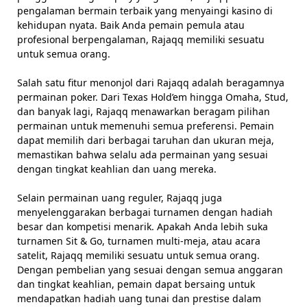
pengalaman bermain terbaik yang menyaingi kasino di
kehidupan nyata. Baik Anda pemain pemula atau
profesional berpengalaman, Rajaqq memiliki sesuatu
untuk semua orang.
Salah satu fitur menonjol dari Rajaqq adalah beragamnya
permainan poker. Dari Texas Hold’em hingga Omaha, Stud,
dan banyak lagi, Rajaqq menawarkan beragam pilihan
permainan untuk memenuhi semua preferensi. Pemain
dapat memilih dari berbagai taruhan dan ukuran meja,
memastikan bahwa selalu ada permainan yang sesuai
dengan tingkat keahlian dan uang mereka.
Selain permainan uang reguler, Rajaqq juga
menyelenggarakan berbagai turnamen dengan hadiah
besar dan kompetisi menarik. Apakah Anda lebih suka
turnamen Sit & Go, turnamen multi-meja, atau acara
satelit, Rajaqq memiliki sesuatu untuk semua orang.
Dengan pembelian yang sesuai dengan semua anggaran
dan tingkat keahlian, pemain dapat bersaing untuk
mendapatkan hadiah uang tunai dan prestise dalam