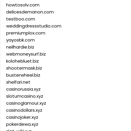
howtosolv.com
delicesdemanon.com
testboo.com
weddingdressstudio.com
premiumplox.com
yayosbk.com
neilhardie.biz
webmoneysurf.biz
kolohebluet.biz
shootermask.biz
busterwheel.biz
shelfari.net
casinorussia.xyz
slotumcasino.xyz
casinoglamour.xyz
casinodollars.xyz
casinojoker.xyz
pokerdewa.xyz