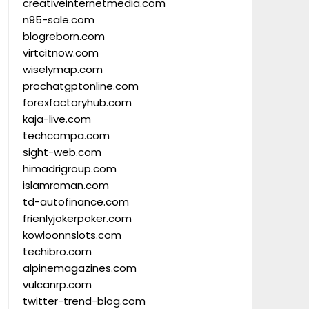
creativeinternetmedia.com
n95-sale.com
blogreborn.com
virtcitnow.com
wiselymap.com
prochatgptonline.com
forexfactoryhub.com
kaja-live.com
techcompa.com
sight-web.com
himadrigroup.com
islamroman.com
td-autofinance.com
frienlyjokerpoker.com
kowloonnslots.com
techibro.com
alpinemagazines.com
vulcanrp.com
twitter-trend-blog.com