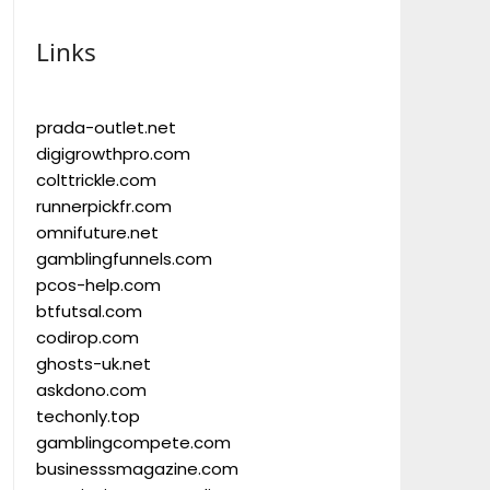
Links
prada-outlet.net
digigrowthpro.com
colttrickle.com
runnerpickfr.com
omnifuture.net
gamblingfunnels.com
pcos-help.com
btfutsal.com
codirop.com
ghosts-uk.net
askdono.com
techonly.top
gamblingcompete.com
businesssmagazine.com