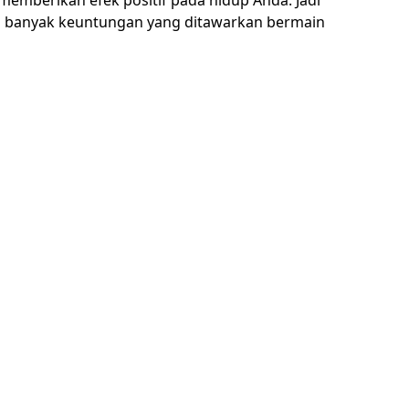
mberikan efek positif pada hidup Anda. Jadi
i banyak keuntungan yang ditawarkan bermain