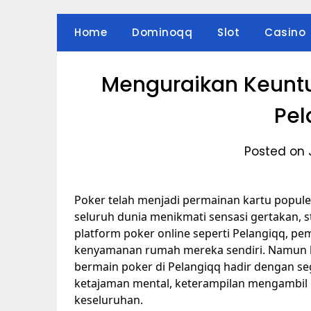
Skip
to
Home
Dominoqq
Slot
Casino
content
Menguraikan Keuntu
Pel
Posted on 
Poker telah menjadi permainan kartu popule
seluruh dunia menikmati sensasi gertakan, 
platform poker online seperti Pelangiqq, pe
kenyamanan rumah mereka sendiri. Namun l
bermain poker di Pelangiqq hadir dengan 
ketajaman mental, keterampilan mengambil 
keseluruhan.