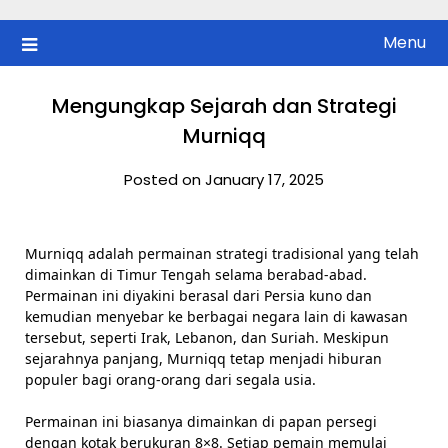
Skip
to
Menu
content
Mengungkap Sejarah dan Strategi
Murniqq
Posted on January 17, 2025
Murniqq adalah permainan strategi tradisional yang telah
dimainkan di Timur Tengah selama berabad-abad.
Permainan ini diyakini berasal dari Persia kuno dan
kemudian menyebar ke berbagai negara lain di kawasan
tersebut, seperti Irak, Lebanon, dan Suriah. Meskipun
sejarahnya panjang, Murniqq tetap menjadi hiburan
populer bagi orang-orang dari segala usia.
Permainan ini biasanya dimainkan di papan persegi
dengan kotak berukuran 8×8. Setiap pemain memulai