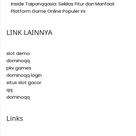
Inside Taipanqqasia: Sekilas Fitur dan Manfaat
Platform Game Online Populer ini
LINK LAINNYA
slot demo
dominoqq
pkv games
dominoqq login
situs slot gacor
qq
dominoqq
Links