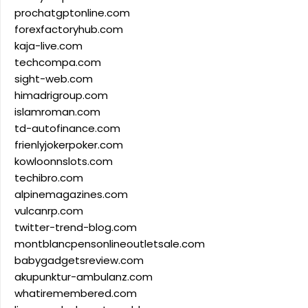
prochatgptonline.com
forexfactoryhub.com
kaja-live.com
techcompa.com
sight-web.com
himadrigroup.com
islamroman.com
td-autofinance.com
frienlyjokerpoker.com
kowloonnslots.com
techibro.com
alpinemagazines.com
vulcanrp.com
twitter-trend-blog.com
montblancpensonlineoutletsale.com
babygadgetsreview.com
akupunktur-ambulanz.com
whatiremembered.com