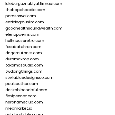
luleburgaznakliyatfirmasi.com
thebapehoodie.com
parasosyal.com
enticingmuslim.com
goodhealthsoundwealth.com
elenapoems.com
hellmouseretro.com
fcsabatehran.com
dogemutants.com
duramaxtop.com
takamasoudia.com
twdoingthings.com
stellabluedesignsco.com
paulsauthor.com
desirablecodeful.com
flexigennet.com
heronameclub.com
medmarket.io
outdoortablez.com