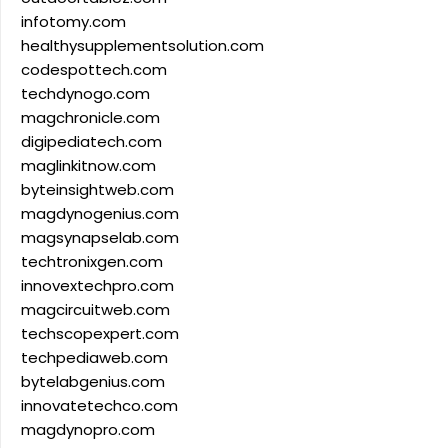
infotomy.com
healthysupplementsolution.com
codespottech.com
techdynogo.com
magchronicle.com
digipediatech.com
maglinkitnow.com
byteinsightweb.com
magdynogenius.com
magsynapselab.com
techtronixgen.com
innovextechpro.com
magcircuitweb.com
techscopexpert.com
techpediaweb.com
bytelabgenius.com
innovatetechco.com
magdynopro.com