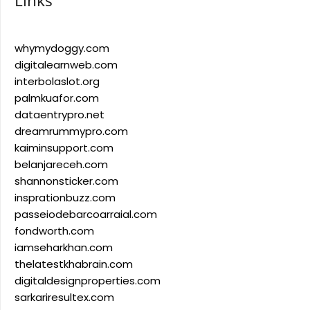
Links
whymydoggy.com
digitalearnweb.com
interbolaslot.org
palmkuafor.com
dataentrypro.net
dreamrummypro.com
kaiminsupport.com
belanjareceh.com
shannonsticker.com
insprationbuzz.com
passeiodebarcoarraial.com
fondworth.com
iamseharkhan.com
thelatestkhabrain.com
digitaldesignproperties.com
sarkariresultex.com