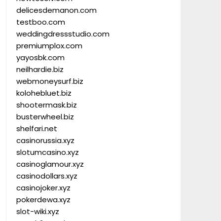
delicesdemanon.com
testboo.com
weddingdressstudio.com
premiumplox.com
yayosbk.com
neilhardie.biz
webmoneysurf.biz
kolohebluet.biz
shootermask.biz
busterwheel.biz
shelfari.net
casinorussia.xyz
slotumcasino.xyz
casinoglamour.xyz
casinodollars.xyz
casinojoker.xyz
pokerdewa.xyz
slot-wiki.xyz