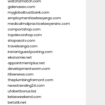
watch2match.com
galenaseo.com
myglobaltrustbank.com
employmentlawlawyergo.com
medicalmalpracticelawyersinc.com
comportshop.com
topdecorshop.com
shopasotv.com
travelsanga.com
instantguestposting.com
ekonomie.net
appointmentplus.net
developmentworm.com
itlivenews.com
theplumbingfremont.com
newstrending24.com
ufabetbonus.biz
kelasweekend.com
betatk.net