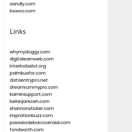
aandly.com
bswoo.com
Links
whymydoggy.com
digitalearnweb.com
interbolaslot.org
palmkuafor.com
dataentrypro.net
dreamrummypro.com
kaiminsupport.com
belanjareceh.com
shannonsticker.com
insprationbuzz.com
passeiodebarcoarraial.com
fondworth.com