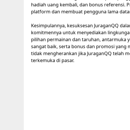
hadiah uang kembali, dan bonus referensi.
platform dan membuat pengguna lama datan
Kesimpulannya, kesuksesan JuraganQQ dalam 
komitmennya untuk menyediakan lingkunga
pilihan permainan dan taruhan, antarmuka 
sangat baik, serta bonus dan promosi yang m
tidak mengherankan jika JuraganQQ telah men
terkemuka di pasar.