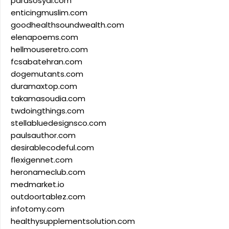
parasosyal.com
enticingmuslim.com
goodhealthsoundwealth.com
elenapoems.com
hellmouseretro.com
fcsabatehran.com
dogemutants.com
duramaxtop.com
takamasoudia.com
twdoingthings.com
stellabluedesignsco.com
paulsauthor.com
desirablecodeful.com
flexigennet.com
heronameclub.com
medmarket.io
outdoortablez.com
infotomy.com
healthysupplementsolution.com