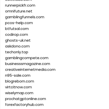
runnerpickfr.com
omnifuture.net
gamblingfunnels.com
pcos-help.com
btfutsal.com
codirop.com
ghosts-uk.net
askdono.com
techonly.top
gamblingcompete.com
businesssmagazine.com
creativeinternetmedia.com
n95-sale.com
blogreborn.com
virtcitnow.com
wiselymap.com
prochatgptonline.com
forexfactoryhub.com