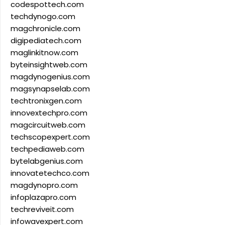
codespottech.com
techdynogo.com
magchronicle.com
digipediatech.com
maglinkitnow.com
byteinsightweb.com
magdynogenius.com
magsynapselab.com
techtronixgen.com
innovextechpro.com
magcircuitweb.com
techscopexpert.com
techpediaweb.com
bytelabgenius.com
innovatetechco.com
magdynopro.com
infoplazapro.com
techreviveit.com
infowavexpert.com