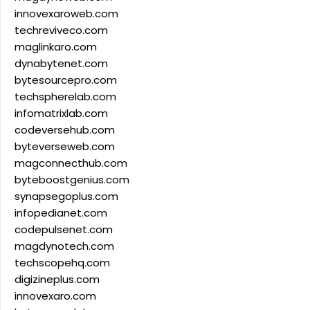
innovexaroweb.com
techreviveco.com
maglinkaro.com
dynabytenet.com
bytesourcepro.com
techspherelab.com
infomatrixlab.com
codeversehub.com
byteverseweb.com
magconnecthub.com
byteboostgenius.com
synapsegoplus.com
infopedianet.com
codepulsenet.com
magdynotech.com
techscopehq.com
digizineplus.com
innovexaro.com