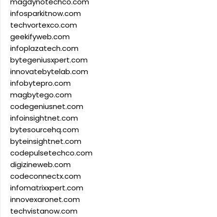
magdynotechco.com
infosparkitnow.com
techvortexco.com
geekifyweb.com
infoplazatech.com
bytegeniusxpert.com
innovatebytelab.com
infobytepro.com
magbytego.com
codegeniusnet.com
infoinsightnet.com
bytesourcehq.com
byteinsightnet.com
codepulsetechco.com
digizineweb.com
codeconnectx.com
infomatrixxpert.com
innovexaronet.com
techvistanow.com