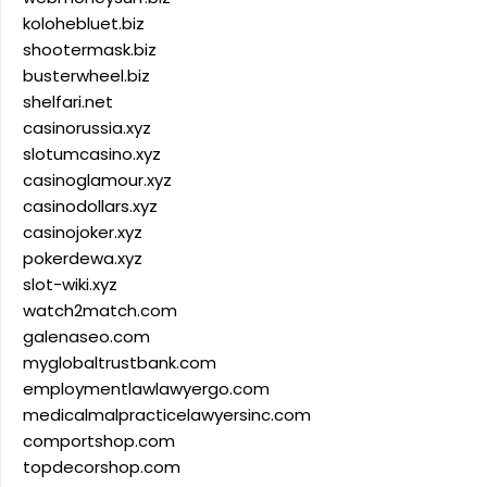
kolohebluet.biz
shootermask.biz
busterwheel.biz
shelfari.net
casinorussia.xyz
slotumcasino.xyz
casinoglamour.xyz
casinodollars.xyz
casinojoker.xyz
pokerdewa.xyz
slot-wiki.xyz
watch2match.com
galenaseo.com
myglobaltrustbank.com
employmentlawlawyergo.com
medicalmalpracticelawyersinc.com
comportshop.com
topdecorshop.com