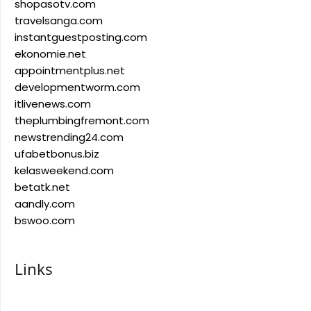
shopasotv.com
travelsanga.com
instantguestposting.com
ekonomie.net
appointmentplus.net
developmentworm.com
itlivenews.com
theplumbingfremont.com
newstrending24.com
ufabetbonus.biz
kelasweekend.com
betatk.net
aandly.com
bswoo.com
Links