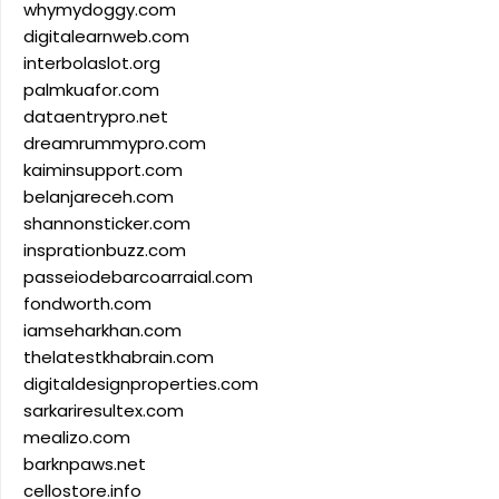
whymydoggy.com
digitalearnweb.com
interbolaslot.org
palmkuafor.com
dataentrypro.net
dreamrummypro.com
kaiminsupport.com
belanjareceh.com
shannonsticker.com
insprationbuzz.com
passeiodebarcoarraial.com
fondworth.com
iamseharkhan.com
thelatestkhabrain.com
digitaldesignproperties.com
sarkariresultex.com
mealizo.com
barknpaws.net
cellostore.info