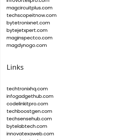
infovortexpro.com
magcircuitplus.com
techscopeitnow.com
bytetronixnet.com
bytejetxpert.com
maginspectco.com
magdynogo.com
Links
techtronixhq.com
infogadgethub.com
codelinkitpro.com
techboostgen.com
techsensehub.com
bytelabtech.com
innovatexaweb.com