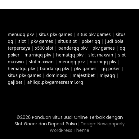
menuqq pkv
|
situs pkv games
|
situs pkv games
|
situs
qq
|
slot
|
pkv games
|
situs slot
|
poker qq
|
judi bola
terpercaya
|
x500 slot
|
bandarqq pkv
|
pkv games
|
qq
poker
|
murniqq pkv
|
hematqq pkv
|
slot maxwin
|
slot
maxwin
|
slot maxwin
|
menuqq pkv
|
murniqq pkv
|
hematqq pkv
|
bandarqq pkv
|
pkv games
|
qq poker
|
situs pkv games
|
dominoqq
|
majestibet
|
miyaqq
|
gajibet
|
ahliqq.pkvgamesresmi.org
©2026 Panduan Situs Judi Online Terbaik dengan
Slot Gacor dan Deposit Pulsa
| Design:
Newspaperly
WordPress Theme