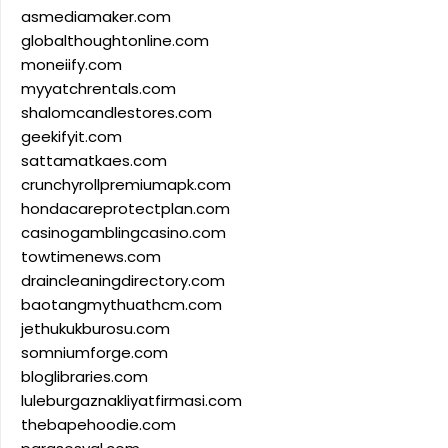
asmediamaker.com
globalthoughtonline.com
moneiify.com
myyatchrentals.com
shalomcandlestores.com
geekifyit.com
sattamatkaes.com
crunchyrollpremiumapk.com
hondacareprotectplan.com
casinogamblingcasino.com
towtimenews.com
draincleaningdirectory.com
baotangmythuathcm.com
jethukukburosu.com
somniumforge.com
bloglibraries.com
luleburgaznakliyatfirmasi.com
thebapehoodie.com