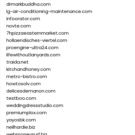
drmarkbuddha.com
lg-air-conditioning-maintenance.com
infoorator.com
novte.com
7hpizzaeasternmarket.com
hollaendisches-viertel.com
proengine-ultra24.com
lifewithoutlanyards.com
traida.net
kitchandhoney.com
metro-bistro.com
howtosolv.com
delicesdemanon.com
testboo.com
weddingdressstudio.com
premiumplox.com
yayosbk.com
neilhardie.biz
webmoneysurf.biz