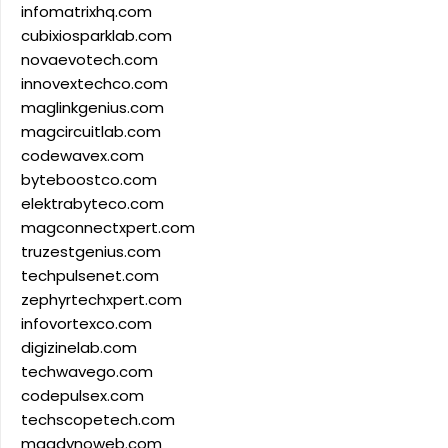
infomatrixhq.com
cubixiosparklab.com
novaevotech.com
innovextechco.com
maglinkgenius.com
magcircuitlab.com
codewavex.com
byteboostco.com
elektrabyteco.com
magconnectxpert.com
truzestgenius.com
techpulsenet.com
zephyrtechxpert.com
infovortexco.com
digizinelab.com
techwavego.com
codepulsex.com
techscopetech.com
magdynoweb.com