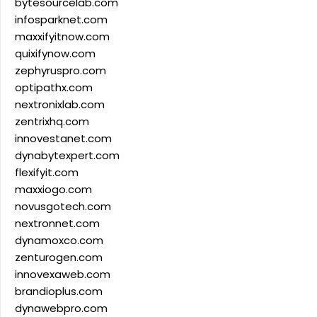
bytesourcelab.com
infosparknet.com
maxxifyitnow.com
quixifynow.com
zephyruspro.com
optipathx.com
nextronixlab.com
zentrixhq.com
innovestanet.com
dynabytexpert.com
flexifyit.com
maxxiogo.com
novusgotech.com
nextronnet.com
dynamoxco.com
zenturogen.com
innovexaweb.com
brandioplus.com
dynawebpro.com