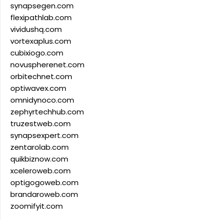
synapsegen.com
flexipathlab.com
vividushq.com
vortexaplus.com
cubixiogo.com
novuspherenet.com
orbitechnet.com
optiwavex.com
omnidynoco.com
zephyrtechhub.com
truzestweb.com
synapsexpert.com
zentarolab.com
quikbiznow.com
xceleroweb.com
optigogoweb.com
brandaroweb.com
zoomifyit.com