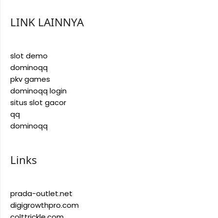
LINK LAINNYA
slot demo
dominoqq
pkv games
dominoqq login
situs slot gacor
qq
dominoqq
Links
prada-outlet.net
digigrowthpro.com
colttrickle.com