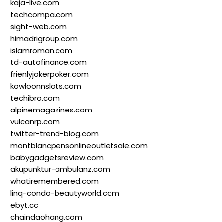
kaja-live.com
techcompa.com
sight-web.com
himadrigroup.com
islamroman.com
td-autofinance.com
frienlyjokerpoker.com
kowloonnslots.com
techibro.com
alpinemagazines.com
vulcanrp.com
twitter-trend-blog.com
montblancpensonlineoutletsale.com
babygadgetsreview.com
akupunktur-ambulanz.com
whatiremembered.com
linq-condo-beautyworld.com
ebyt.cc
chaindaohang.com