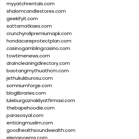
myyatchrentals.com
shalomcandlestores.com
geekifyit.com
sattamatkaes.com
crunchyrollpremiumapk.com
hondacareprotectplan.com
casinogamblingcasino.com
towtimenews.com
draincleaningdirectory.com
baotangmythuathcm.com
jethukukburosu.com
somniumforge.com
bloglibraries.com
luleburgaznakliyatfirmasi.com
thebapehoodie.com
parasosyal.com
enticingmuslim.com
goodhealthsoundwealth.com
elenapoems.com