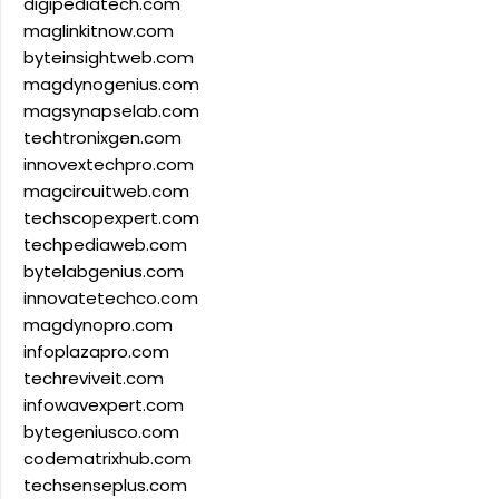
digipediatech.com
maglinkitnow.com
byteinsightweb.com
magdynogenius.com
magsynapselab.com
techtronixgen.com
innovextechpro.com
magcircuitweb.com
techscopexpert.com
techpediaweb.com
bytelabgenius.com
innovatetechco.com
magdynopro.com
infoplazapro.com
techreviveit.com
infowavexpert.com
bytegeniusco.com
codematrixhub.com
techsenseplus.com