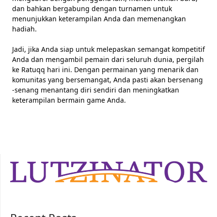
dan bahkan bergabung dengan turnamen untuk
menunjukkan keterampilan Anda dan memenangkan
hadiah.
Jadi, jika Anda siap untuk melepaskan semangat kompetitif
Anda dan mengambil pemain dari seluruh dunia, pergilah
ke Ratuqq hari ini. Dengan permainan yang menarik dan
komunitas yang bersemangat, Anda pasti akan bersenang
-senang menantang diri sendiri dan meningkatkan
keterampilan bermain game Anda.