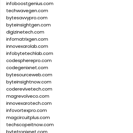
infoboostgenius.com
techwavegen.com
bytesavvypro.com
byteinsightgen.com
digizinetech.com
infomatrixgen.com
innovexarolab.com
infobytetechlab.com
codespherepro.com
codegenixnet.com
bytesourceweb.com
byteinsightnow.com
coderevivetech.com
magrevolveco.com
innovexarotech.com
infovortexpro.com
magcircuitplus.com
techscopeitnow.com
bytetronixnet.com