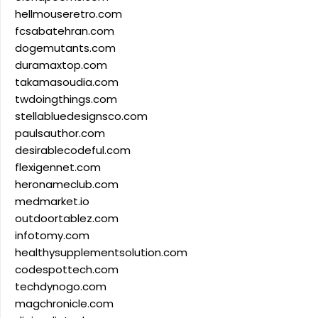
hellmouseretro.com
fcsabatehran.com
dogemutants.com
duramaxtop.com
takamasoudia.com
twdoingthings.com
stellabluedesignsco.com
paulsauthor.com
desirablecodeful.com
flexigennet.com
heronameclub.com
medmarket.io
outdoortablez.com
infotomy.com
healthysupplementsolution.com
codespottech.com
techdynogo.com
magchronicle.com