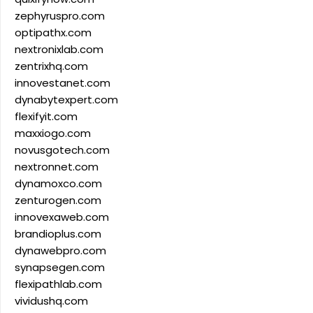
zephyruspro.com
optipathx.com
nextronixlab.com
zentrixhq.com
innovestanet.com
dynabytexpert.com
flexifyit.com
maxxiogo.com
novusgotech.com
nextronnet.com
dynamoxco.com
zenturogen.com
innovexaweb.com
brandioplus.com
dynawebpro.com
synapsegen.com
flexipathlab.com
vividushq.com