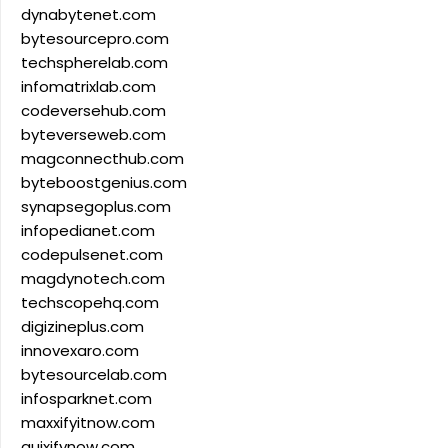
dynabytenet.com
bytesourcepro.com
techspherelab.com
infomatrixlab.com
codeversehub.com
byteverseweb.com
magconnecthub.com
byteboostgenius.com
synapsegoplus.com
infopedianet.com
codepulsenet.com
magdynotech.com
techscopehq.com
digizineplus.com
innovexaro.com
bytesourcelab.com
infosparknet.com
maxxifyitnow.com
quixifynow.com