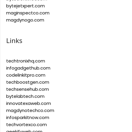
bytejetxpert.com
maginspectco.com
magdynogo.com
Links
techtronixhq.com
infogadgethub.com
codelinkitpro.com
techboostgen.com
techsensehub.com
bytelabtech.com
innovatexaweb.com
magdynotechco.com
infosparkitnow.com
techvortexco.com
geekifyweb.com