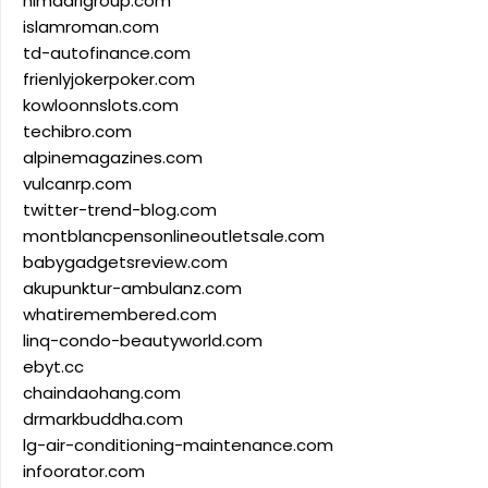
himadrigroup.com
islamroman.com
td-autofinance.com
frienlyjokerpoker.com
kowloonnslots.com
techibro.com
alpinemagazines.com
vulcanrp.com
twitter-trend-blog.com
montblancpensonlineoutletsale.com
babygadgetsreview.com
akupunktur-ambulanz.com
whatiremembered.com
linq-condo-beautyworld.com
ebyt.cc
chaindaohang.com
drmarkbuddha.com
lg-air-conditioning-maintenance.com
infoorator.com