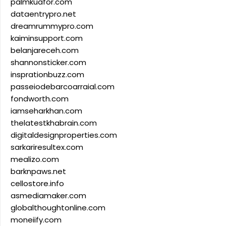
palmkuafor.com
dataentrypro.net
dreamrummypro.com
kaiminsupport.com
belanjareceh.com
shannonsticker.com
insprationbuzz.com
passeiodebarcoarraial.com
fondworth.com
iamseharkhan.com
thelatestkhabrain.com
digitaldesignproperties.com
sarkariresultex.com
mealizo.com
barknpaws.net
cellostore.info
asmediamaker.com
globalthoughtonline.com
moneiify.com