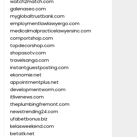
watch2match.com
galenaseo.com
myglobaltrustbank.com
employmentlawlawyergo.com
medicalmalpracticelawyersinc.com
comportshop.com
topdecorshop.com
shopasotv.com
travelsanga.com
instantguestposting.com
ekonomie.net
appointmentplus.net
developmentworm.com
itlivenews.com
theplumbingfremont.com
newstrending24.com
ufabetbonus.biz
kelasweekend.com
betatk.net