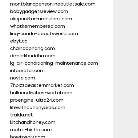
montblancpensonlineoutletsale.com
babygadgetsreview.com
akupunktur-ambulanz.com
whatiremembered.com
linq-condo-beautyworld.com
ebyt.cc
chaindaohang.com
drmarkbuddha.com
lg-air-conditioning-maintenance.com
infoorator.com
novte.com
7hpizzaeasternmarket.com
hollaendisches-viertel.com
proengine-ultra24.com
lifewithoutlanyards.com
traida.net
kitchandhoney.com
metro-bistro.com
howtosolv.com