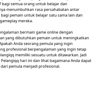
 bagi semua orang untuk belajar dan
anya menumbuhkan rasa persahabatan antar
agi pemain untuk belajar satu sama lain dan
gameplay mereka.
 pengalaman bermain game online dengan
gan yang dibutuhkan pemain untuk meningkatkan
 Apakah Anda seorang pemula yang ingin
ng profesional berpengalaman yang ingin tetap
langiqq memiliki sesuatu untuk ditawarkan. Jadi
langiqq hari ini dan lihat bagaimana Anda dapat
ri pemula menjadi profesional.