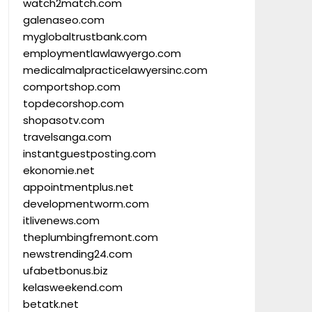
watch2match.com
galenaseo.com
myglobaltrustbank.com
employmentlawlawyergo.com
medicalmalpracticelawyersinc.com
comportshop.com
topdecorshop.com
shopasotv.com
travelsanga.com
instantguestposting.com
ekonomie.net
appointmentplus.net
developmentworm.com
itlivenews.com
theplumbingfremont.com
newstrending24.com
ufabetbonus.biz
kelasweekend.com
betatk.net