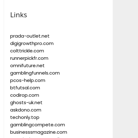
Links
prada-outlet.net
digigrowthpro.com
colttrickle.com
runnerpickfr.com
omnifuture.net
gamblingfunnels.com
pcos-help.com
btfutsal.com
codirop.com
ghosts-uk.net
askdono.com
techonly.top
gamblingcompete.com
businesssmagazine.com