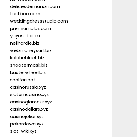
delicesdemanon.com
testboo.com
weddingdressstudio.com
premiumplox.com
yayosbk.com
neilhardie.biz
webmoneysurf.biz
kolohebluet.biz
shootermask.biz
busterwheel.biz
shelfari.net
casinorussia.xyz
slotumcasino.xyz
casinoglamour.xyz
casinodollars.xyz
casinojoker.xyz
pokerdewa.xyz
slot-wiki.xyz