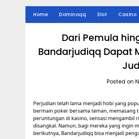
Skip
to
Home
Dominoqq
Slot
Casino
content
Dari Pemula hin
Bandarjudiqq Dapat 
Jud
Posted on N
Perjudian telah lama menjadi hobi yang popul
bermain poker bersama teman, memasang t
peruntungan di kasino, sensasi mengambil r
disangkal. Namun, bagi mereka yang ingin 
berikutnya, Bandarjudiqq bisa menjadi pen