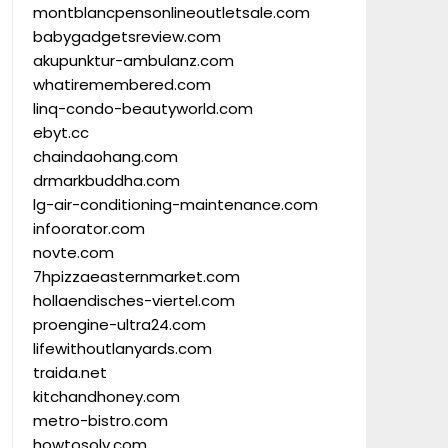
montblancpensonlineoutletsale.com
babygadgetsreview.com
akupunktur-ambulanz.com
whatiremembered.com
linq-condo-beautyworld.com
ebyt.cc
chaindaohang.com
drmarkbuddha.com
lg-air-conditioning-maintenance.com
infoorator.com
novte.com
7hpizzaeasternmarket.com
hollaendisches-viertel.com
proengine-ultra24.com
lifewithoutlanyards.com
traida.net
kitchandhoney.com
metro-bistro.com
howtosolv.com