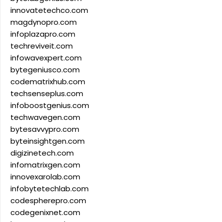
innovatetechco.com
magdynopro.com
infoplazapro.com
techreviveit.com
infowavexpert.com
bytegeniusco.com
codematrixhub.com
techsenseplus.com
infoboostgenius.com
techwavegen.com
bytesavvypro.com
byteinsightgen.com
digizinetech.com
infomatrixgen.com
innovexarolab.com
infobytetechlab.com
codespherepro.com
codegenixnet.com