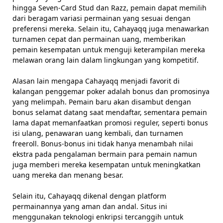
hingga Seven-Card Stud dan Razz, pemain dapat memilih
dari beragam variasi permainan yang sesuai dengan
preferensi mereka. Selain itu, Cahayaqq juga menawarkan
turnamen cepat dan permainan uang, memberikan
pemain kesempatan untuk menguji keterampilan mereka
melawan orang lain dalam lingkungan yang kompetitif.
Alasan lain mengapa Cahayaqq menjadi favorit di
kalangan penggemar poker adalah bonus dan promosinya
yang melimpah. Pemain baru akan disambut dengan
bonus selamat datang saat mendaftar, sementara pemain
lama dapat memanfaatkan promosi reguler, seperti bonus
isi ulang, penawaran uang kembali, dan turnamen
freeroll. Bonus-bonus ini tidak hanya menambah nilai
ekstra pada pengalaman bermain para pemain namun
juga memberi mereka kesempatan untuk meningkatkan
uang mereka dan menang besar.
Selain itu, Cahayaqq dikenal dengan platform
permainannya yang aman dan andal. Situs ini
menggunakan teknologi enkripsi tercanggih untuk