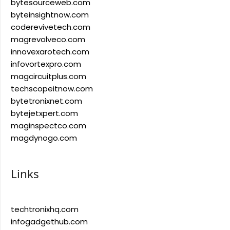
bytesourceweb.com
byteinsightnow.com
coderevivetech.com
magrevolveco.com
innovexarotech.com
infovortexpro.com
magcircuitplus.com
techscopeitnow.com
bytetronixnet.com
bytejetxpert.com
maginspectco.com
magdynogo.com
Links
techtronixhq.com
infogadgethub.com