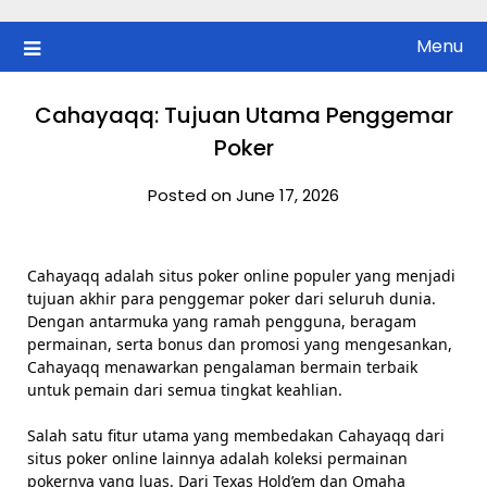
Skip
to
Menu
content
Cahayaqq: Tujuan Utama Penggemar
Poker
Posted on June 17, 2026
Cahayaqq adalah situs poker online populer yang menjadi
tujuan akhir para penggemar poker dari seluruh dunia.
Dengan antarmuka yang ramah pengguna, beragam
permainan, serta bonus dan promosi yang mengesankan,
Cahayaqq menawarkan pengalaman bermain terbaik
untuk pemain dari semua tingkat keahlian.
Salah satu fitur utama yang membedakan Cahayaqq dari
situs poker online lainnya adalah koleksi permainan
pokernya yang luas. Dari Texas Hold’em dan Omaha