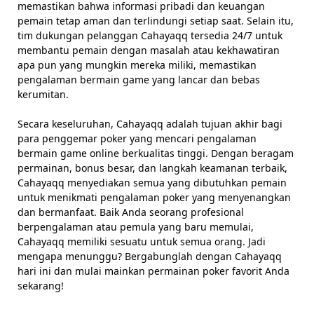
memastikan bahwa informasi pribadi dan keuangan
pemain tetap aman dan terlindungi setiap saat. Selain itu,
tim dukungan pelanggan Cahayaqq tersedia 24/7 untuk
membantu pemain dengan masalah atau kekhawatiran
apa pun yang mungkin mereka miliki, memastikan
pengalaman bermain game yang lancar dan bebas
kerumitan.
Secara keseluruhan, Cahayaqq adalah tujuan akhir bagi
para penggemar poker yang mencari pengalaman
bermain game online berkualitas tinggi. Dengan beragam
permainan, bonus besar, dan langkah keamanan terbaik,
Cahayaqq menyediakan semua yang dibutuhkan pemain
untuk menikmati pengalaman poker yang menyenangkan
dan bermanfaat. Baik Anda seorang profesional
berpengalaman atau pemula yang baru memulai,
Cahayaqq memiliki sesuatu untuk semua orang. Jadi
mengapa menunggu? Bergabunglah dengan Cahayaqq
hari ini dan mulai mainkan permainan poker favorit Anda
sekarang!