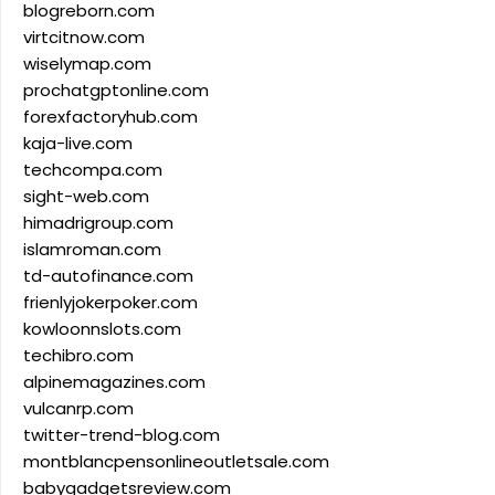
blogreborn.com
virtcitnow.com
wiselymap.com
prochatgptonline.com
forexfactoryhub.com
kaja-live.com
techcompa.com
sight-web.com
himadrigroup.com
islamroman.com
td-autofinance.com
frienlyjokerpoker.com
kowloonnslots.com
techibro.com
alpinemagazines.com
vulcanrp.com
twitter-trend-blog.com
montblancpensonlineoutletsale.com
babygadgetsreview.com