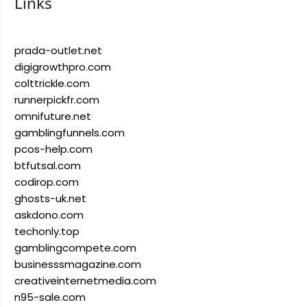
Links
prada-outlet.net
digigrowthpro.com
colttrickle.com
runnerpickfr.com
omnifuture.net
gamblingfunnels.com
pcos-help.com
btfutsal.com
codirop.com
ghosts-uk.net
askdono.com
techonly.top
gamblingcompete.com
businesssmagazine.com
creativeinternetmedia.com
n95-sale.com