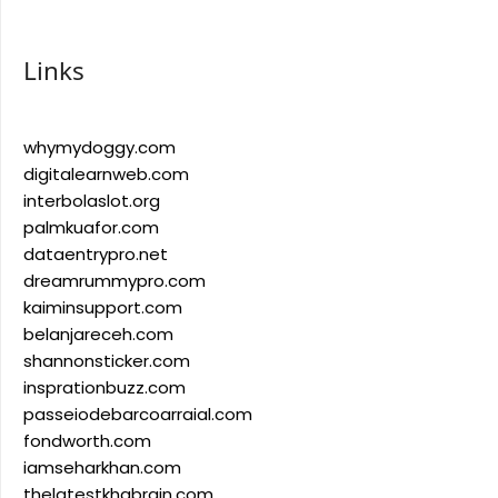
Links
whymydoggy.com
digitalearnweb.com
interbolaslot.org
palmkuafor.com
dataentrypro.net
dreamrummypro.com
kaiminsupport.com
belanjareceh.com
shannonsticker.com
insprationbuzz.com
passeiodebarcoarraial.com
fondworth.com
iamseharkhan.com
thelatestkhabrain.com