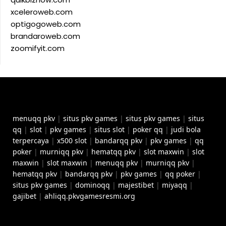
xceleroweb.com
optigogoweb.com
brandaroweb.com
zoomifyit.com
menuqq pkv
|
situs pkv games
|
situs pkv games
|
situs
qq
|
slot
|
pkv games
|
situs slot
|
poker qq
|
judi bola
terpercaya
|
x500 slot
|
bandarqq pkv
|
pkv games
|
qq
poker
|
murniqq pkv
|
hematqq pkv
|
slot maxwin
|
slot
maxwin
|
slot maxwin
|
menuqq pkv
|
murniqq pkv
|
hematqq pkv
|
bandarqq pkv
|
pkv games
|
qq poker
|
situs pkv games
|
dominoqq
|
majestibet
|
miyaqq
|
gajibet
|
ahliqq.pkvgamesresmi.org