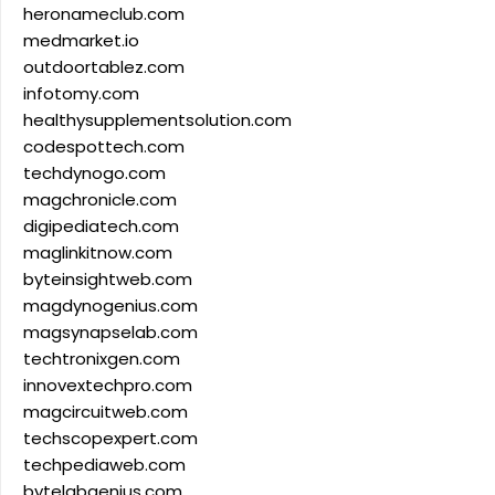
heronameclub.com
medmarket.io
outdoortablez.com
infotomy.com
healthysupplementsolution.com
codespottech.com
techdynogo.com
magchronicle.com
digipediatech.com
maglinkitnow.com
byteinsightweb.com
magdynogenius.com
magsynapselab.com
techtronixgen.com
innovextechpro.com
magcircuitweb.com
techscopexpert.com
techpediaweb.com
bytelabgenius.com