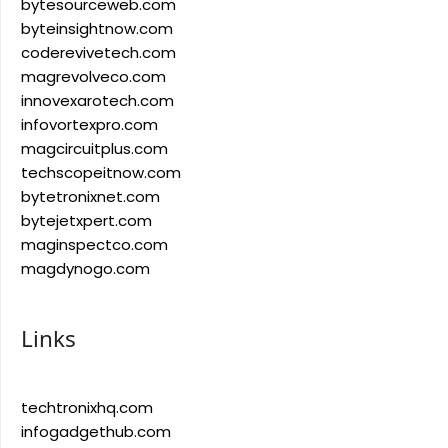
bytesourceweb.com
byteinsightnow.com
coderevivetech.com
magrevolveco.com
innovexarotech.com
infovortexpro.com
magcircuitplus.com
techscopeitnow.com
bytetronixnet.com
bytejetxpert.com
maginspectco.com
magdynogo.com
Links
techtronixhq.com
infogadgethub.com