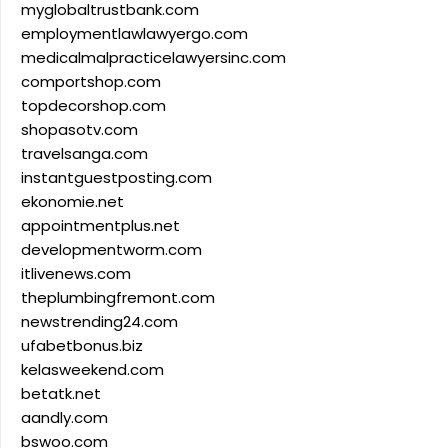
myglobaltrustbank.com
employmentlawlawyergo.com
medicalmalpracticelawyersinc.com
comportshop.com
topdecorshop.com
shopasotv.com
travelsanga.com
instantguestposting.com
ekonomie.net
appointmentplus.net
developmentworm.com
itlivenews.com
theplumbingfremont.com
newstrending24.com
ufabetbonus.biz
kelasweekend.com
betatk.net
aandly.com
bswoo.com