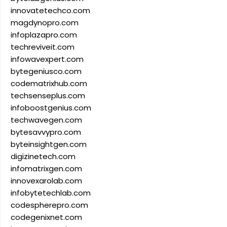
innovatetechco.com
magdynopro.com
infoplazapro.com
techreviveit.com
infowavexpert.com
bytegeniusco.com
codematrixhub.com
techsenseplus.com
infoboostgenius.com
techwavegen.com
bytesavvypro.com
byteinsightgen.com
digizinetech.com
infomatrixgen.com
innovexarolab.com
infobytetechlab.com
codespherepro.com
codegenixnet.com