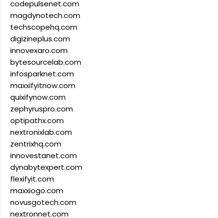
codepulsenet.com
magdynotech.com
techscopehq.com
digizineplus.com
innovexaro.com
bytesourcelab.com
infosparknet.com
maxxifyitnow.com
quixifynow.com
zephyruspro.com
optipathx.com
nextronixlab.com
zentrixhq.com
innovestanet.com
dynabytexpert.com
flexifyit.com
maxxiogo.com
novusgotech.com
nextronnet.com