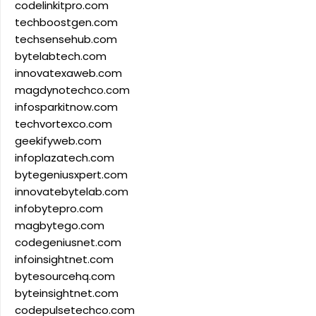
codelinkitpro.com
techboostgen.com
techsensehub.com
bytelabtech.com
innovatexaweb.com
magdynotechco.com
infosparkitnow.com
techvortexco.com
geekifyweb.com
infoplazatech.com
bytegeniusxpert.com
innovatebytelab.com
infobytepro.com
magbytego.com
codegeniusnet.com
infoinsightnet.com
bytesourcehq.com
byteinsightnet.com
codepulsetechco.com