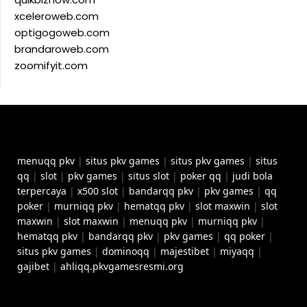
xceleroweb.com
optigogoweb.com
brandaroweb.com
zoomifyit.com
menuqq pkv
|
situs pkv games
|
situs pkv games
|
situs
qq
|
slot
|
pkv games
|
situs slot
|
poker qq
|
judi bola
terpercaya
|
x500 slot
|
bandarqq pkv
|
pkv games
|
qq
poker
|
murniqq pkv
|
hematqq pkv
|
slot maxwin
|
slot
maxwin
|
slot maxwin
|
menuqq pkv
|
murniqq pkv
|
hematqq pkv
|
bandarqq pkv
|
pkv games
|
qq poker
|
situs pkv games
|
dominoqq
|
majestibet
|
miyaqq
|
gajibet
|
ahliqq.pkvgamesresmi.org