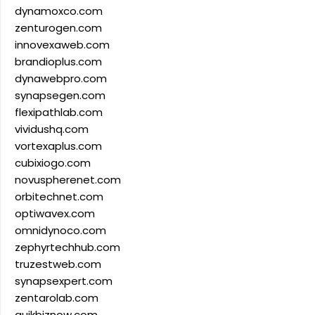
dynamoxco.com
zenturogen.com
innovexaweb.com
brandioplus.com
dynawebpro.com
synapsegen.com
flexipathlab.com
vividushq.com
vortexaplus.com
cubixiogo.com
novuspherenet.com
orbitechnet.com
optiwavex.com
omnidynoco.com
zephyrtechhub.com
truzestweb.com
synapsexpert.com
zentarolab.com
quikbiznow.com