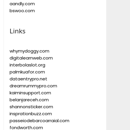
aandly.com
bswoo.com
Links
whymydoggy.com
digitalearnweb.com
interbolaslot.org
palmkuafor.com
dataentrypro.net
dreamrummypro.com
kaiminsupport.com
belanjareceh.com
shannonsticker.com
insprationbuzz.com
passeiodebarcoarraial.com
fondworth.com