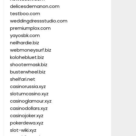
delicesdemanon.com
testboo.com
weddingdressstudio.com
premiumplox.com
yayosbk.com
neilhardie.biz
webmoneysurf.biz
kolohebluet.biz
shootermask.biz
busterwheel.biz
shelfari.net
casinorussia.xyz
slotumcasino.xyz
casinoglamour.xyz
casinodollars.xyz
casinojoker.xyz
pokerdewa.xyz
slot-wiki.xyz