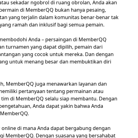
tau sekadar ngobrol di ruang obrolan, Anda akan
 bermain di MemberQQ bukan hanya pesaing,
an yang terjalin dalam komunitas benar-benar tak
ang ramah dan inklusif bagi semua pemain.
 membodohi Anda – persaingan di MemberQQ
n turnamen yang dapat dipilih, pemain dari
antangan yang cocok untuk mereka. Dan dengan
uang untuk menang besar dan membuktikan diri
mah, MemberQQ juga menawarkan layanan dan
emiliki pertanyaan tentang permainan atau
, tim di MemberQQ selalu siap membantu. Dengan
rpengetahuan, Anda dapat yakin bahwa Anda
di MemberQQ.
er online di mana Anda dapat bergabung dengan
gi MemberQQ. Dengan suasana yang bersahabat