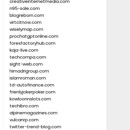
creativeinternetmedia.com
n95-sale.com
blogreborn.com
virtcitnow.com
wiselymap.com
prochatgptonline.com
forexfactoryhub.com
kaja-live.com
techcompa.com
sight-web.com
himadrigroup.com
islamroman.com
td-autofinance.com
frienlyjokerpoker.com
kowloonnslots.com
techibro.com
alpinemagazines.com
vulcanrp.com
twitter-trend-blog.com