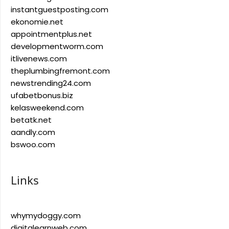
instantguestposting.com
ekonomie.net
appointmentplus.net
developmentworm.com
itlivenews.com
theplumbingfremont.com
newstrending24.com
ufabetbonus.biz
kelasweekend.com
betatk.net
aandly.com
bswoo.com
Links
whymydoggy.com
digitalearnweb.com