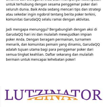
untuk terhubung dengan sesama penggemar poker dari
seluruh dunia. Baik Anda sedang mencari tips dan strategi
atau sekedar ingin ngobrol tentang berita poker terkini,
komunitas GarudaQQ selalu ramai dengan aktivitas.
Jadi mengapa menunggu? Bergabunglah dengan aksi di
GarudaQQ hari ini dan mulailah mewujudkan impian
poker Anda. Dengan beragam permainan, turnamen
menarik, dan komunitas pemain yang dinamis, GarudaQQ
adalah tujuan utama bagi para penggemar poker dari
semua tingkat keahlian. Daftar sekarang dan mulailah
bermain untuk mencapai kehebatan poker!