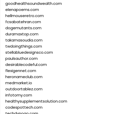
goodhealthsoundwealth.com
elenapoems.com
hellmouseretro.com
fcsabatehran.com
dogemutants.com
duramaxtop.com
takamasoudia.com
twdoingthings.com
stellabluedesignsco.com
paulsauthor.com
desirablecodeful.com
flexigennet.com
heronameclub.com
medmarket.io
outdoortablez.com
infotomy.com
healthysupplementsolution.com
codespottech.com
techdynogo.com