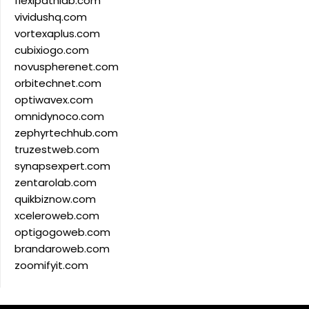
flexipathlab.com
vividushq.com
vortexaplus.com
cubixiogo.com
novuspherenet.com
orbitechnet.com
optiwavex.com
omnidynoco.com
zephyrtechhub.com
truzestweb.com
synapsexpert.com
zentarolab.com
quikbiznow.com
xceleroweb.com
optigogoweb.com
brandaroweb.com
zoomifyit.com