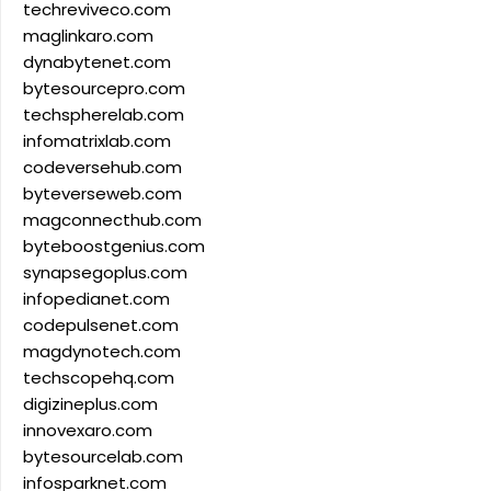
techreviveco.com
maglinkaro.com
dynabytenet.com
bytesourcepro.com
techspherelab.com
infomatrixlab.com
codeversehub.com
byteverseweb.com
magconnecthub.com
byteboostgenius.com
synapsegoplus.com
infopedianet.com
codepulsenet.com
magdynotech.com
techscopehq.com
digizineplus.com
innovexaro.com
bytesourcelab.com
infosparknet.com