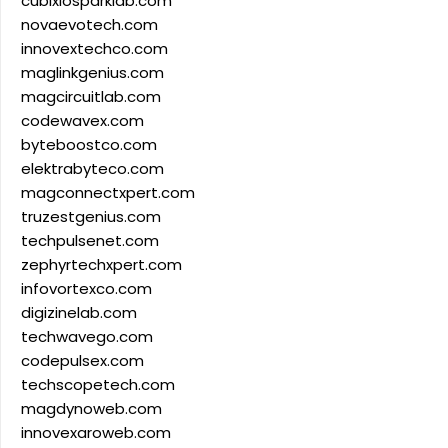
cubixiosparklab.com
novaevotech.com
innovextechco.com
maglinkgenius.com
magcircuitlab.com
codewavex.com
byteboostco.com
elektrabyteco.com
magconnectxpert.com
truzestgenius.com
techpulsenet.com
zephyrtechxpert.com
infovortexco.com
digizinelab.com
techwavego.com
codepulsex.com
techscopetech.com
magdynoweb.com
innovexaroweb.com