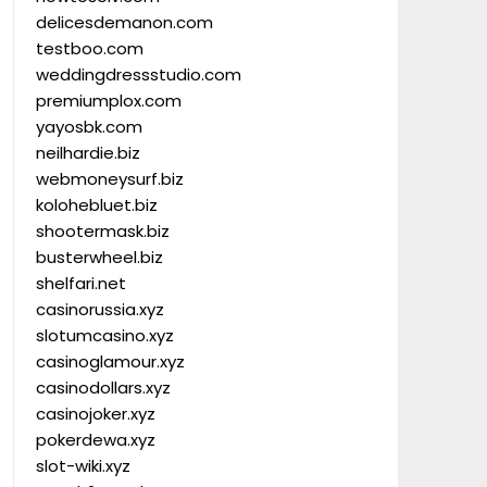
delicesdemanon.com
testboo.com
weddingdressstudio.com
premiumplox.com
yayosbk.com
neilhardie.biz
webmoneysurf.biz
kolohebluet.biz
shootermask.biz
busterwheel.biz
shelfari.net
casinorussia.xyz
slotumcasino.xyz
casinoglamour.xyz
casinodollars.xyz
casinojoker.xyz
pokerdewa.xyz
slot-wiki.xyz