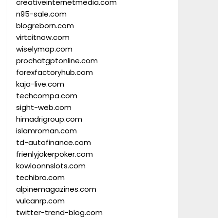
creativeinternetmedia.com
n95-sale.com
blogreborn.com
virtcitnow.com
wiselymap.com
prochatgptonline.com
forexfactoryhub.com
kaja-live.com
techcompa.com
sight-web.com
himadrigroup.com
islamroman.com
td-autofinance.com
frienlyjokerpoker.com
kowloonnslots.com
techibro.com
alpinemagazines.com
vulcanrp.com
twitter-trend-blog.com