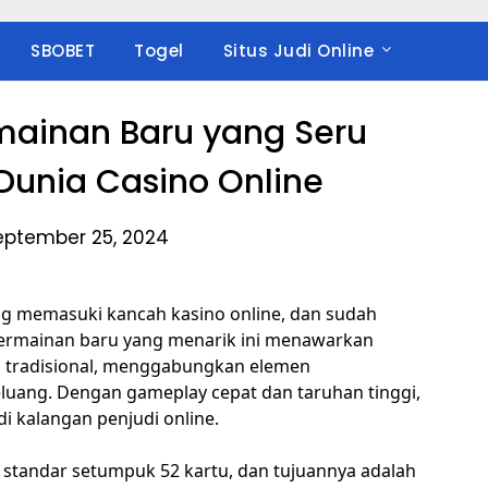
SBOBET
Togel
Situs Judi Online
mainan Baru yang Seru
unia Casino Online
eptember 25, 2024
g memasuki kancah kasino online, dan sudah
ermainan baru yang menarik ini menawarkan
 tradisional, menggabungkan elemen
eluang. Dengan gameplay cepat dan taruhan tinggi,
i kalangan penjudi online.
tandar setumpuk 52 kartu, dan tujuannya adalah