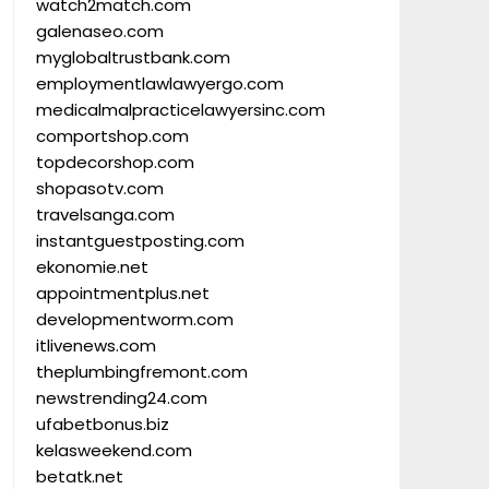
watch2match.com
galenaseo.com
myglobaltrustbank.com
employmentlawlawyergo.com
medicalmalpracticelawyersinc.com
comportshop.com
topdecorshop.com
shopasotv.com
travelsanga.com
instantguestposting.com
ekonomie.net
appointmentplus.net
developmentworm.com
itlivenews.com
theplumbingfremont.com
newstrending24.com
ufabetbonus.biz
kelasweekend.com
betatk.net