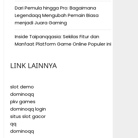
Dari Pemula hingga Pro: Bagaimana
Legendaqq Mengubah Pemain Biasa
menjadi Juara Gaming
Inside Taipanqqasia: Sekilas Fitur dan
Manfaat Platform Game Online Populer ini
LINK LAINNYA
slot demo
dominoqq
pkv games
dominoqq login
situs slot gacor
qq
dominoqq