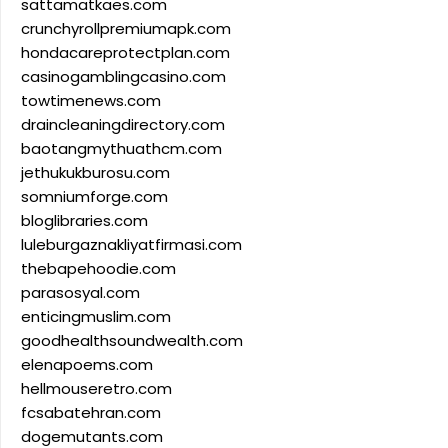
sattamatkaes.com
crunchyrollpremiumapk.com
hondacareprotectplan.com
casinogamblingcasino.com
towtimenews.com
draincleaningdirectory.com
baotangmythuathcm.com
jethukukburosu.com
somniumforge.com
bloglibraries.com
luleburgaznakliyatfirmasi.com
thebapehoodie.com
parasosyal.com
enticingmuslim.com
goodhealthsoundwealth.com
elenapoems.com
hellmouseretro.com
fcsabatehran.com
dogemutants.com