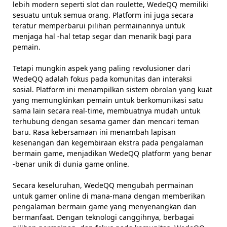
lebih modern seperti slot dan roulette, WedeQQ memiliki
sesuatu untuk semua orang. Platform ini juga secara
teratur memperbarui pilihan permainannya untuk
menjaga hal -hal tetap segar dan menarik bagi para
pemain.
Tetapi mungkin aspek yang paling revolusioner dari
WedeQQ adalah fokus pada komunitas dan interaksi
sosial. Platform ini menampilkan sistem obrolan yang kuat
yang memungkinkan pemain untuk berkomunikasi satu
sama lain secara real-time, membuatnya mudah untuk
terhubung dengan sesama gamer dan mencari teman
baru. Rasa kebersamaan ini menambah lapisan
kesenangan dan kegembiraan ekstra pada pengalaman
bermain game, menjadikan WedeQQ platform yang benar
-benar unik di dunia game online.
Secara keseluruhan, WedeQQ mengubah permainan
untuk gamer online di mana-mana dengan memberikan
pengalaman bermain game yang menyenangkan dan
bermanfaat. Dengan teknologi canggihnya, berbagai