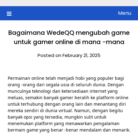
Skip
to
Menu
content
Bagaimana WedeQQ mengubah game
untuk gamer online di mana -mana
Posted on February 21, 2025
Permainan online telah menjadi hobi yang populer bagi
orang -orang dari segala usia di seluruh dunia. Dengan
munculnya teknologi dan ketersediaan internet yang
meluas, semakin banyak gamer beralih ke platform online
untuk terhubung dengan orang lain dan menantang diri
mereka sendiri di dunia virtual. Namun, dengan begitu
banyak opsi yang tersedia, mungkin sulit untuk
menemukan platform yang menawarkan pengalaman
bermain game yang benar -benar mendalam dan menarik.