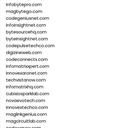
infobytepro.com
magbytego.com
codegeniusnet.com
infoinsightnet.com
bytesourcehq.com
byteinsightnet.com
codepulsetechco.com
digizineweb.com
codeconnectx.com
infomatrixxpert.com
innovexaronet.com
techvistanow.com
infomatrixhq.com
cubixiosparklab.com
novaevotech.com
innovextechco.com
maglinkgenius.com
magcircuitlab.com
codewavex.com